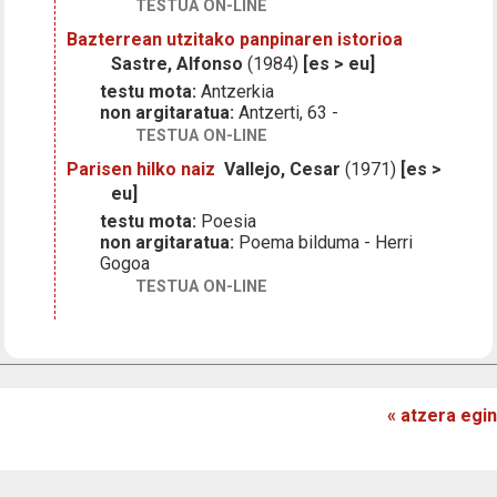
TESTUA ON-LINE
Bazterrean utzitako panpinaren istorioa
Sastre, Alfonso
(1984)
[es > eu]
testu mota:
Antzerkia
non argitaratua:
Antzerti, 63 -
TESTUA ON-LINE
Parisen hilko naiz
Vallejo, Cesar
(1971)
[es >
eu]
testu mota:
Poesia
non argitaratua:
Poema bilduma - Herri
Gogoa
TESTUA ON-LINE
« atzera egin