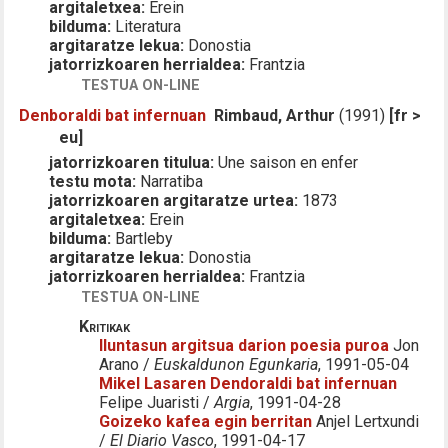
argitaletxea:
Erein
bilduma:
Literatura
argitaratze lekua:
Donostia
jatorrizkoaren herrialdea:
Frantzia
TESTUA ON-LINE
Denboraldi bat infernuan
Rimbaud, Arthur
(1991)
[fr >
eu]
jatorrizkoaren titulua:
Une saison en enfer
testu mota:
Narratiba
jatorrizkoaren argitaratze urtea:
1873
argitaletxea:
Erein
bilduma:
Bartleby
argitaratze lekua:
Donostia
jatorrizkoaren herrialdea:
Frantzia
TESTUA ON-LINE
Kritikak
Iluntasun argitsua darion poesia puroa
Jon
Arano /
Euskaldunon Egunkaria
, 1991-05-04
Mikel Lasaren Dendoraldi bat infernuan
Felipe Juaristi /
Argia
, 1991-04-28
Goizeko kafea egin berritan
Anjel Lertxundi
/
El Diario Vasco
, 1991-04-17