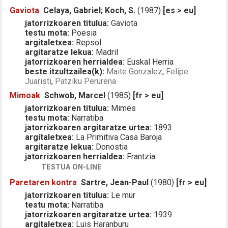
Gaviota
Celaya, Gabriel; Koch, S.
(1987)
[es > eu]
jatorrizkoaren titulua:
Gaviota
testu mota:
Poesia
argitaletxea:
Repsol
argitaratze lekua:
Madril
jatorrizkoaren herrialdea:
Euskal Herria
beste itzultzailea(k):
Maite Gonzalez
,
Felipe
Juaristi
,
Patziku Perurena
Mimoak
Schwob, Marcel
(1985)
[fr > eu]
jatorrizkoaren titulua:
Mimes
testu mota:
Narratiba
jatorrizkoaren argitaratze urtea:
1893
argitaletxea:
La Primitiva Casa Baroja
argitaratze lekua:
Donostia
jatorrizkoaren herrialdea:
Frantzia
TESTUA ON-LINE
Paretaren kontra
Sartre, Jean-Paul
(1980)
[fr > eu]
jatorrizkoaren titulua:
Le mur
testu mota:
Narratiba
jatorrizkoaren argitaratze urtea:
1939
argitaletxea:
Luis Haranburu