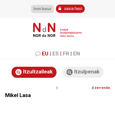
saioa hasi
honi buruz
EU
|
ES
|
FR
|
EN
Itzultzaileak
Itzulpenak
| ||
zerrenda
Mikel Lasa