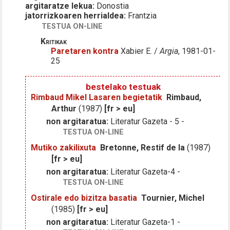
argitaratze lekua:
Donostia
jatorrizkoaren herrialdea:
Frantzia
TESTUA ON-LINE
Kritikak
Paretaren kontra
Xabier E. /
Argia
, 1981-01-
25
bestelako testuak
Rimbaud Mikel Lasaren begietatik
Rimbaud,
Arthur
(1987)
[fr > eu]
non argitaratua:
Literatur Gazeta - 5 -
TESTUA ON-LINE
Mutiko zakilixuta
Bretonne, Restif de la
(1987)
[fr > eu]
non argitaratua:
Literatur Gazeta-4 -
TESTUA ON-LINE
Ostirale edo bizitza basatia
Tournier, Michel
(1985)
[fr > eu]
non argitaratua:
Literatur Gazeta-1 -