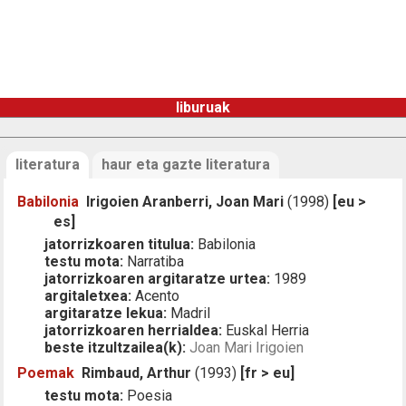
liburuak
literatura
haur eta gazte literatura
Babilonia
Irigoien Aranberri, Joan Mari
(1998)
[eu >
es]
jatorrizkoaren titulua:
Babilonia
testu mota:
Narratiba
jatorrizkoaren argitaratze urtea:
1989
argitaletxea:
Acento
argitaratze lekua:
Madril
jatorrizkoaren herrialdea:
Euskal Herria
beste itzultzailea(k):
Joan Mari Irigoien
Poemak
Rimbaud, Arthur
(1993)
[fr > eu]
testu mota:
Poesia