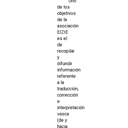
Uno
de los
objetivos
de la
asociación
EIZIE
es el
de
recopilar
y
difundir
información
referente
a la
traducción,
corrección
e
interpretación
vasca
(de y
hacia