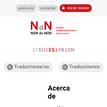
iniciar sesión
acerca de
contactar
EU
|
ES
|
FR
|
EN
Traductores/as
Traducciones
Acerca
de